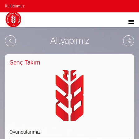
Kulübümüz
Sa
Altyapımız
So
Ağ
Pay
Genç Takım
Oyuncularımız