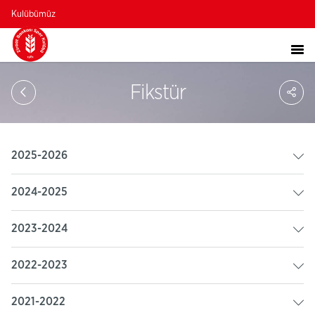
Kulübümüz
Sa
Fikstür
So
Ağ
Pay
2025-2026
2024-2025
2023-2024
2022-2023
2021-2022