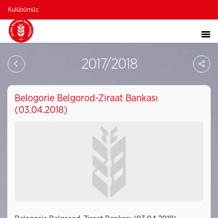
Kulübümüz
Sa
2017/2018
So
Ağ
Pay
Belogorie Belgorod-Ziraat Bankası
(03.04.2018)