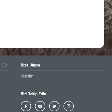
Bize Ulaşın
Spor Kulübümüzün 22. olağan Genel Kurul Toplantısı
İletişim
Bizi Takip Edin