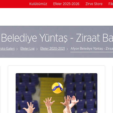
Kulübümüz
Efeler 2025-2026
Zirve Store
Fik
Belediye Yüntaş - Ziraat B
Foto Galeri
Efeler Ligi
Efeler 2020-2021
Afyon Belediye Yüntaş - Zira