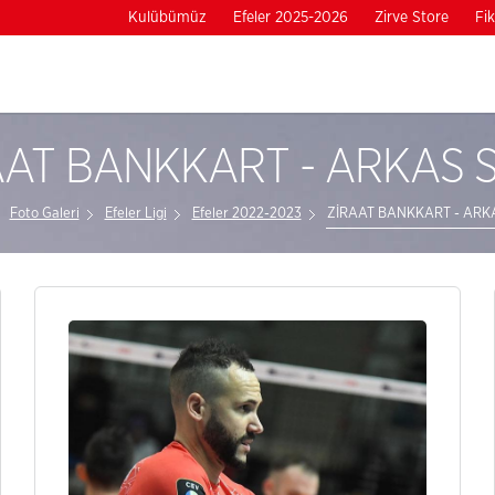
Kulübümüz
Efeler 2025-2026
Zirve Store
Fik
AAT BANKKART - ARKAS 
Foto Galeri
Efeler Ligi
Efeler 2022-2023
ZİRAAT BANKKART - ARK