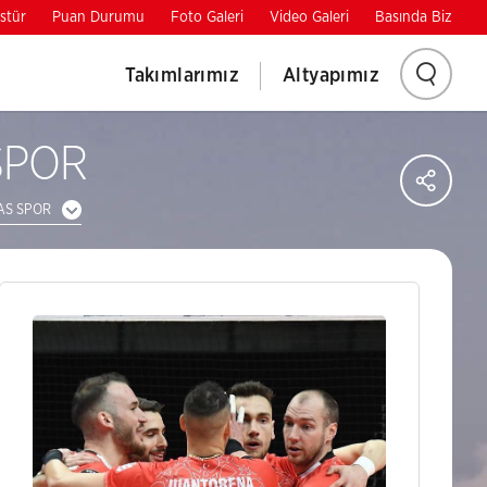
stür
Puan Durumu
Foto Galeri
Video Galeri
Basında Biz
Aram
Takımlarımız
Altyapımız
yapm
SPOR
Say
için
Sos
Ağl
AS SPOR
tıklay
Pay