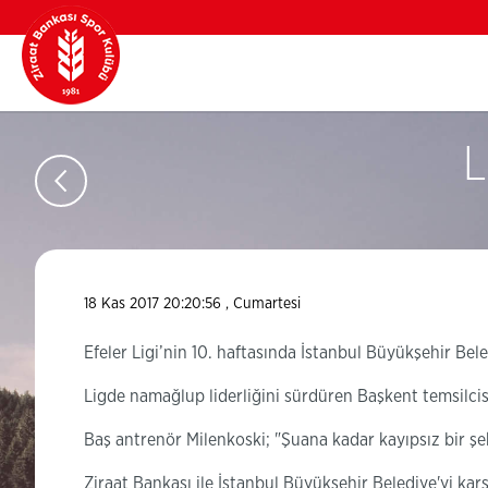
L
18 Kas 2017 20:20:56 , Cumartesi
Efeler Ligi’nin 10. haftasında İstanbul Büyükşehir Be
Ligde namağlup liderliğini sürdüren Başkent temsilcis
Baş antrenör Milenkoski; "Şuana kadar kayıpsız bir ş
Ziraat Bankası ile İstanbul Büyükşehir Belediye'yi ka