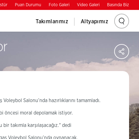
stür
Puan Durumu
Foto Galeri
Video Galeri
Basında Biz
Aram
Takımlarımız
Altyapımız
yapm
or
Say
için
Sos
Ağl
tıklay
Pay
ş Voleybol Salonu’nda hazırlıklarını tamamladı.
bi öncesi moral depolamak istiyor.
bir takımla karşılaşacağız." dedi
lagaş Voleybol Salonu’nda oynanacak.