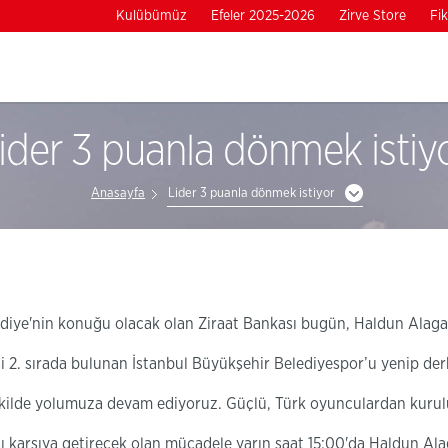
Kulübümüz
Efeler 2025-2026
Zirve Store
Fik
ider 3 puanla dönmek istiy
Anasayfa
Lider 3 puanla dönmek istiyor
lediye'nin konuğu olacak olan Ziraat Bankası bugün, Haldun Alaga
i 2. sırada bulunan İstanbul Büyükşehir Belediyespor’u yenip der
ekilde yolumuza devam ediyoruz. Güçlü, Türk oyunculardan kurulu 
rşı karşıya getirecek olan mücadele yarın saat 15:00'da Haldun A