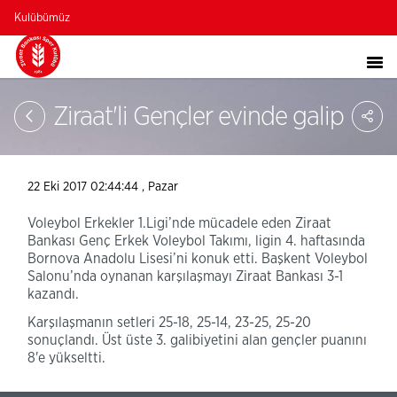
Kulübümüz
Sa
Ziraat'li Gençler evinde galip
So
Ağ
Pay
22 Eki 2017 02:44:44 , Pazar
Voleybol Erkekler 1.Ligi’nde mücadele eden Ziraat
Bankası Genç Erkek Voleybol Takımı, ligin 4. haftasında
Bornova Anadolu Lisesi’ni konuk etti. Başkent Voleybol
Salonu’nda oynanan karşılaşmayı Ziraat Bankası 3-1
kazandı.
Karşılaşmanın setleri 25-18, 25-14, 23-25, 25-20
sonuçlandı. Üst üste 3. galibiyetini alan gençler puanını
8'e yükseltti.