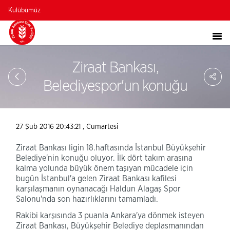
Kulübümüz
Ziraat Bankası,
Sa
So
Belediyespor'un konuğu
Ağ
Pay
27 Şub 2016 20:43:21 , Cumartesi
Ziraat Bankası ligin 18.haftasında İstanbul Büyükşehir
Belediye'nin konuğu oluyor. İlk dört takım arasına
kalma yolunda büyük önem taşıyan mücadele için
bugün İstanbul'a gelen Ziraat Bankası kafilesi
karşılaşmanın oynanacağı Haldun Alagaş Spor
Salonu'nda son hazırlıklarını tamamladı.
Rakibi karşısında 3 puanla Ankara'ya dönmek isteyen
Ziraat Bankası, Büyükşehir Belediye deplasmanından